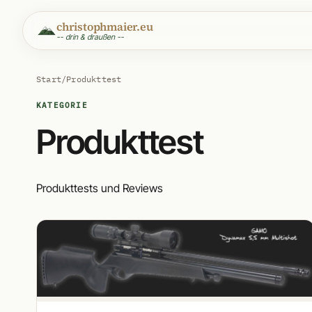
christophmaier.eu
-- drin & draußen --
Start
/
Produkttest
KATEGORIE
Produkttest
Produkttests und Reviews