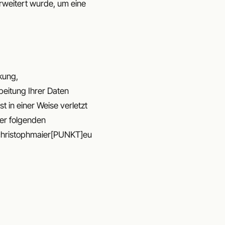
rweitert wurde, um eine
kung,
beitung Ihrer Daten
 in einer Weise verletzt
ter folgenden
T]christophmaier[PUNKT]eu