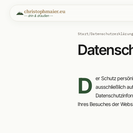
christophmaier.eu
-- drin & draußen --
Start
/
Datenschutzerklärun
Datensch
D
er Schutz persönl
ausschließlich a
Datenschutzinfor
Ihres Besuches der Websi