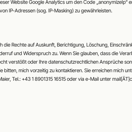
 dieser Website Google Analytics um den Code „anonymizeIp“ e
von IP-Adressen (sog. IP-Masking) zu gewährleisten.
ch die Rechte auf Auskunft, Berichtigung, Löschung, Einschrän
derruf und Widerspruch zu. Wenn Sie glauben, dass die Verar
ht verstößt oder Ihre datenschutzrechtlichen Ansprüche sonst
e bitten, mich vorzeitig zu kontaktieren. Sie erreichen mich un
aier, Tel.: +43 1 8901315 16515 oder via e-Mail unter mail[Ä