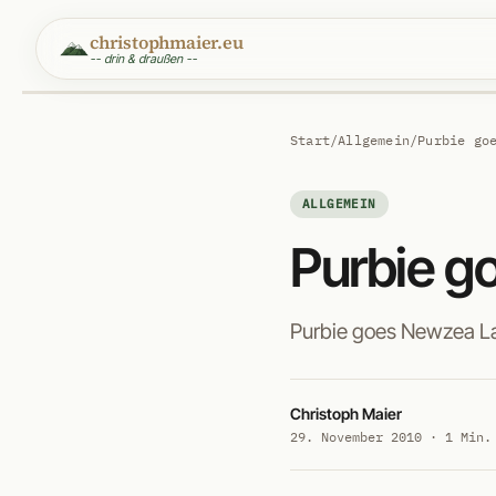
christophmaier.eu
-- drin & draußen --
Start
/
Allgemein
/
Purbie go
ALLGEMEIN
Purbie g
Purbie goes Newzea L
Christoph Maier
29. November 2010 · 1 Min.