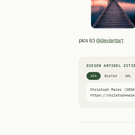
pics (c)
@deviantart
DIESEN ARTIKEL ZITI
APA
BibTeX
URL
Christoph Maier (2010
https://christophmaie