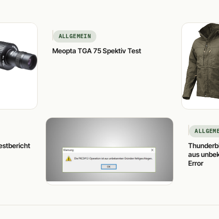
ALLGEMEIN
Meopta TGA 75 Spektiv Test
ALLGEM
estbericht
Thunderbi
aus unbek
Error