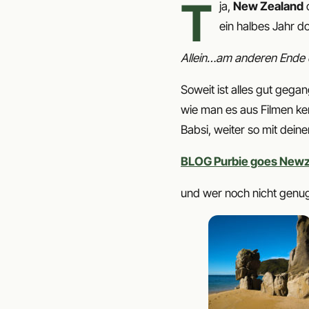
T
ja,
New Zealand
o
ein halbes Jahr do
Allein…am anderen Ende d
Soweit ist alles gut gega
wie man es aus Filmen kenn
Babsi, weiter so mit dein
BLOG Purbie goes New
und wer noch nicht genug