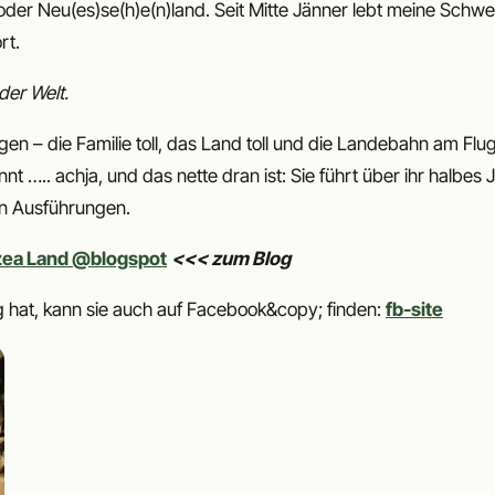
der Neu(es)se(h)e(n)land. Seit Mitte Jänner lebt meine Schwes
rt.
er Welt.
ngen – die Familie toll, das Land toll und die Landebahn am Flu
t ….. achja, und das nette dran ist: Sie führt über ihr halbes 
en Ausführungen.
zea Land @blogspot
<<< zum Blog
 hat, kann sie auch auf Facebook&copy; finden:
fb-site