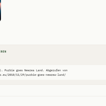
EREN
). Purbie goes Newzea Land. Abgerufen von 
r.eu/2010/11/29/purbie-goes-newzea-land/