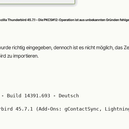
ozilla Thunderbird 45.7.1 – Die PKCS#12-Operation ist aus unbekannten Gründen fehlg
urde richtig eingegeben, dennoch ist es nicht möglich, das Zert
ird zu importieren.
 - Build 14391.693 - Deutsch
rbird 45.7.1 (Add-Ons: gContactSync, Lightnin