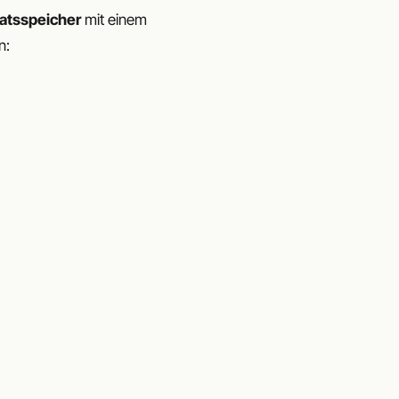
katsspeicher
mit einem
n: