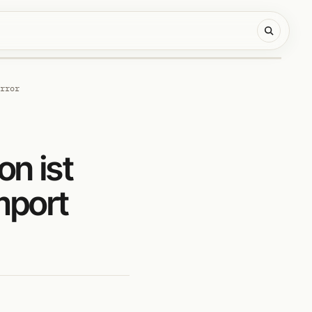
rror
n ist
mport