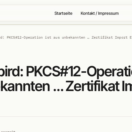
Startseite
Kontakt / Impressum
rd: PKCS#12-Operation ist aus unbekannten … Zertifikat Import E
ird: PKCS#12-Operatio
kannten … Zertifikat I
Lesezeit