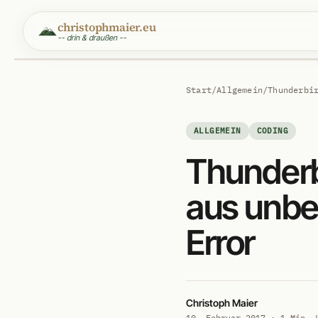
christophmaier.eu
-- drin & draußen --
Start
/
Allgemein
/
Thunderbi
ALLGEMEIN
CODING
Thunderb
aus unbe
Error
Christoph Maier
10. Februar 2017 · 1 Min. 